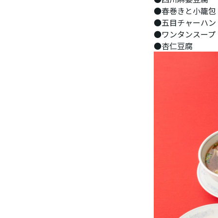
●春巻きと小籠包
●五目チャーハン
●ワンタンスープ
●杏仁豆腐