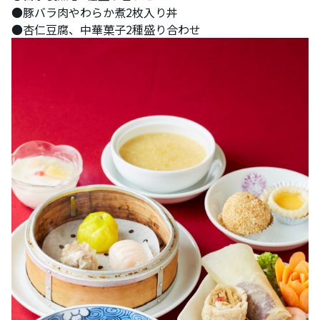
●豚バラ肉やわらか煮2枚入り丼
●杏仁豆腐、中華菓子2種盛り合わせ