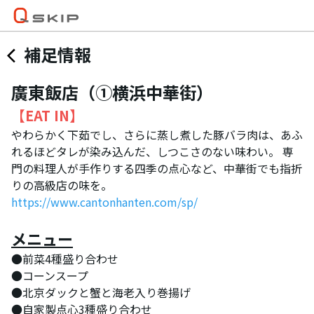
補足情報
廣東飯店（➀横浜中華街）
【EAT IN】
やわらかく下茹でし、さらに蒸し煮した豚バラ肉は、あふ
れるほどタレが染み込んだ、しつこさのない味わい。 専
門の料理人が手作りする四季の点心など、中華街でも指折
りの高級店の味を。
https://www.cantonhanten.com/sp/
メニュー
●前菜4種盛り合わせ
●コーンスープ
●北京ダックと蟹と海老入り巻揚げ
●自家製点心3種盛り合わせ